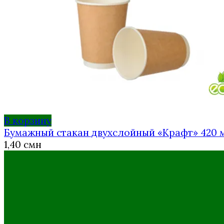
В корзину
Бумажный стакан двухслойный «Крафт» 420 
1,40
смн