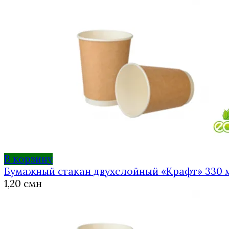
В корзину
Бумажный стакан двухслойный «Крафт» 330 
1,20
смн