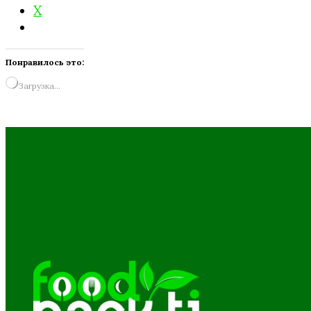
X
Понравилось это:
Загрузка…