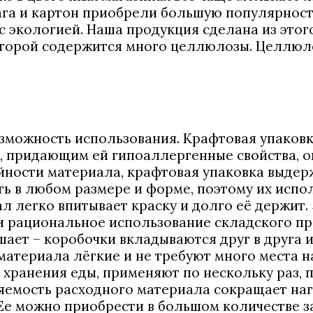
ага и картон приобрели большую популярность 
 экологией. Наша продукция сделана из этого
которой содержится много целлюлозы. Целлюл
возможность использования. Крафтовая упаков
, придающим ей гипоаллергенные свойства, о
йности материала, крафтовая упаковка выдер
ь в любом размере и форме, поэтому их испол
иал легко впитывает краску и долго её держит
и рациональное использование складского пр
ает – коробочки вкладываются друг в друга 
атериала лёгкие и не требуют много места на
хранения еды, применяют по нескольку раз, п
яемость расходного материала сокращает наг
Ее можно приобрести в большом количестве з