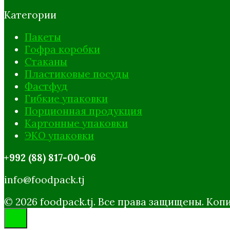
Категории
Пакеты
Гофра коробки
Стаканы
Пластиковые посуды
Фастфуд
Гибкие упаковки
Порционная продукция
Картонные упаковки
ЭКО упаковки
+992 (88) 817-00-06
info@foodpack.tj
© 2026 foodpack.tj. Все права защищены. К