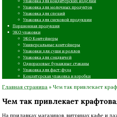
Упаковка для кондитерских изделий
Упаковка для молочных продуктов
Упаковка для специй
Упаковка для снековой продукции
Порционная продукция
ЭКО упаковки
ЭКО Контейнеры
Универсальные контейнеры
Упаковки для суши и роллов
Упаковка для сэндвичей
Одноразовые бумажные стаканы
Упаковка для фаст-фуда
Кондитерская упаковка и коробки
Главная страница
»
Чем так привлекает краф
Чем так привлекает крафтова
На прилавках магазинов, витринах кафе и да