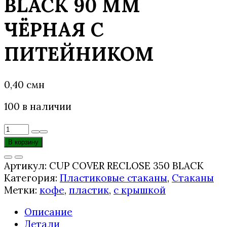
BLACK 90 ММ
ЧЁРНАЯ С
ПИТЕЙНИКОМ
0,40
смн
100 в наличии
Количество
товара
В корзину
КРЫШКА
ДЛЯ
Артикул:
CUP COVER RECLOSE 350 BLACK
СТАКАНОВ
Категория:
Пластиковые стаканы
,
Стаканы
CUP
Метки:
кофе
,
пластик
,
с крышкой
COVER
Описание
RECLOSE
Детали
350