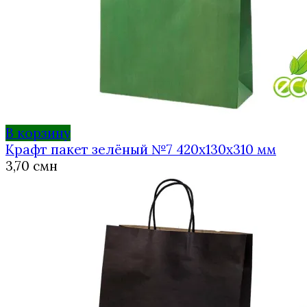
В корзину
Крафт пакет зелёный №7 420х130х310 мм
3,70
смн