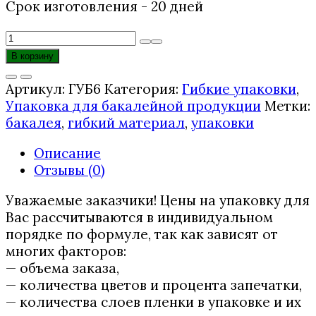
Срок изготовления - 20 дней
Количество
товара
В корзину
Упаковка
для
Артикул:
ГУБ6
Категория:
Гибкие упаковки
,
гречки
Упаковка для бакалейной продукции
Метки:
бакалея
,
гибкий материал
,
упаковки
Описание
Отзывы (0)
Уважаемые заказчики! Цены на упаковку для
Вас рассчитываются в индивидуальном
порядке по формуле, так как зависят от
многих факторов:
— объема заказа,
— количества цветов и процента запечатки,
— количества слоев пленки в упаковке и их