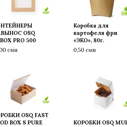
ОНТЕЙНЕРЫ
Коробка для
АВЫНОС OSQ
картофеля фри
В корзину
В корзину
BOX PRO 500
«ЭКО», 80г.
,00
смн
0,50
смн
РОБКИ OSQ FAST
OD BOX S PURE
КОРОБКИ OSQ MUF
Читать далее