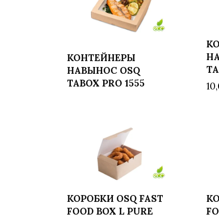
К
Н
КОНТЕЙНЕРЫ
Читать далее
TA
НАВЫНОС OSQ
TABOX PRO 1555
10
КОРОБКИ OSQ FAST
КО
FOOD BOX L PURE
FO
Читать далее