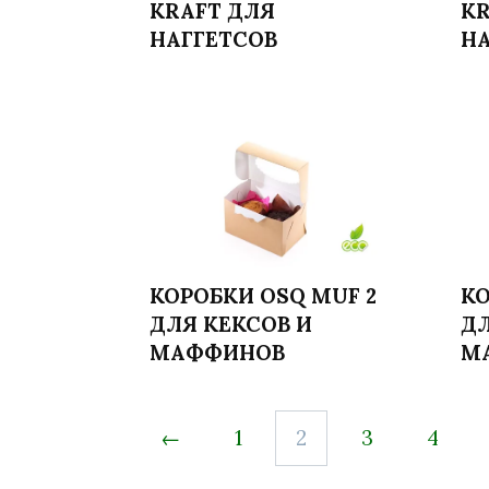
KRAFT ДЛЯ
KR
НАГГЕТСОВ
НА
КОРОБКИ OSQ MUF 2
КО
ДЛЯ КЕКСОВ И
ДЛ
Читать далее
МАФФИНОВ
М
←
1
2
3
4