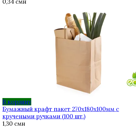
0,34
смн
В корзину
Бумажный крафт пакет 270х180х100мм с
кручеными ручками (100 шт.)
1,30
смн