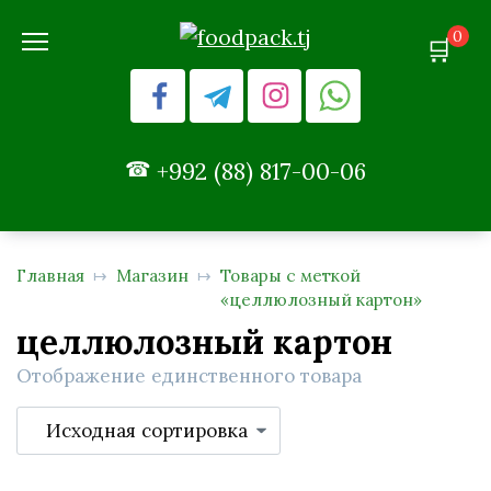
Перейти
0
к
содержанию
+992 (88) 817-00-06
Главная
Магазин
Товары с меткой
«целлюлозный картон»
целлюлозный картон
Отображение единственного товара