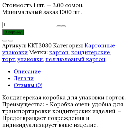
Стоимость 1 шт. — 3.00 сомонӣ.
Минимальный заказ 1000 шт.
Количество
товара
В корзину
Коробка
для
Артикул:
ККТ3030
Категория:
Картонные
торта
упаковки
Метки:
картон
,
кондитерские
,
300x300x150
торт
,
упаковки
,
целлюлозный картон
мм
Описание
Детали
Отзывы (0)
Кондитерская коробка для упаковки тортов.
Преимущества: – Коробка очень удобна для
транспортировки кондитерских изделий. –
Предотвращает повреждения и
индивидуализирует ваше изделие. –