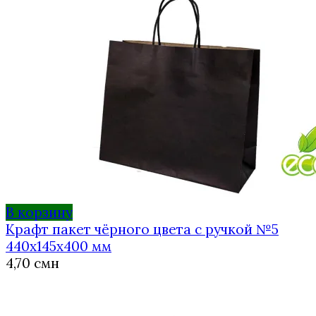
В корзину
Крафт пакет чёрного цвета с ручкой №5
440х145х400 мм
4,70
смн