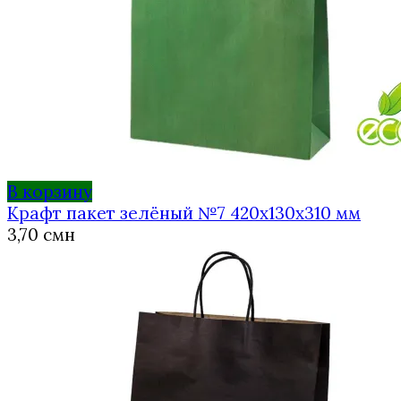
В корзину
Крафт пакет зелёный №7 420х130х310 мм
3,70
смн