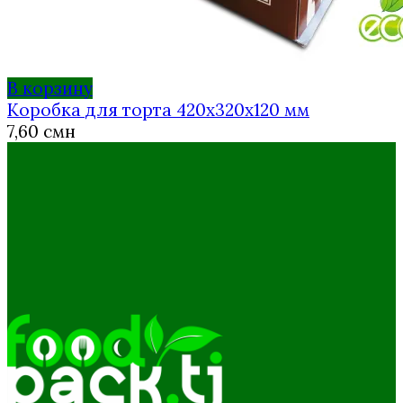
В корзину
Коробка для торта 420х320х120 мм
7,60
смн