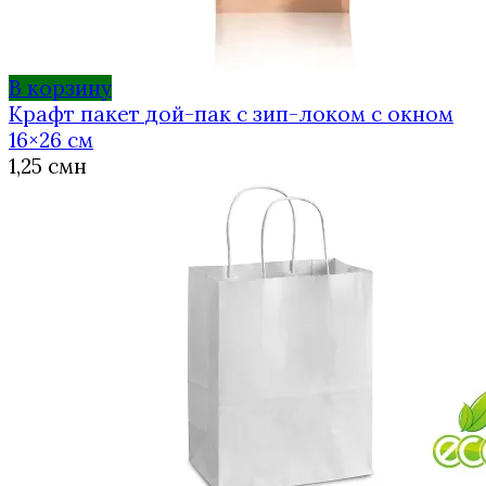
В корзину
Крафт пакет дой-пак с зип-локом с окном
16×26 см
1,25
смн