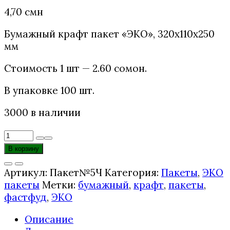
4,70
смн
Бумажный крафт пакет «ЭКО», 320х110х250
мм
Стоимость 1 шт — 2.60 сомонӣ.
В упаковке 100 шт.
3000 в наличии
Количество
товара
В корзину
Крафт
пакет
Артикул:
Пакет№5Ч
Категория:
Пакеты
,
ЭКО
чёрного
пакеты
Метки:
бумажный
,
крафт
,
пакеты
,
цвета
фастфуд
,
ЭКО
с
Описание
ручкой