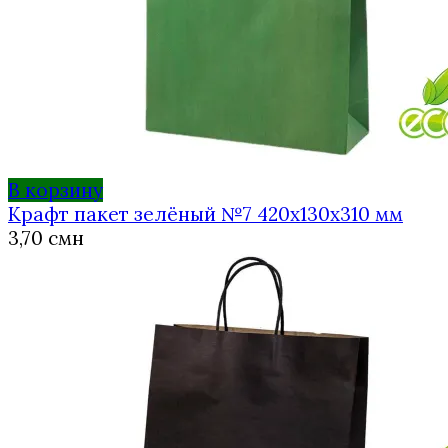
В корзину
Крафт пакет зелёный №7 420х130х310 мм
3,70
смн