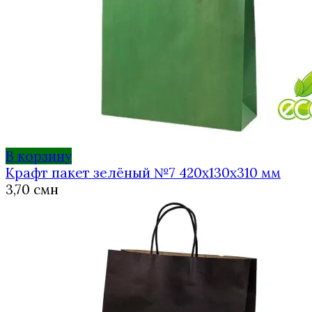
В корзину
Крафт пакет зелёный №7 420х130х310 мм
3,70
смн