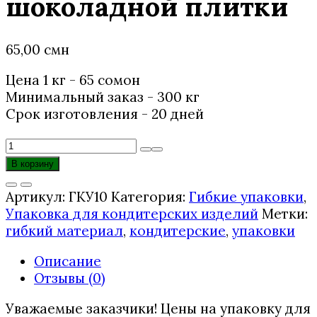
шоколадной плитки
65,00
смн
Цена 1 кг - 65 сомонӣ
Минимальный заказ - 300 кг
Срок изготовления - 20 дней
Количество
товара
В корзину
Упаковка
для
Артикул:
ГКУ10
Категория:
Гибкие упаковки
,
шоколадной
Упаковка для кондитерских изделий
Метки:
плитки
гибкий материал
,
кондитерские
,
упаковки
Описание
Отзывы (0)
Уважаемые заказчики! Цены на упаковку для