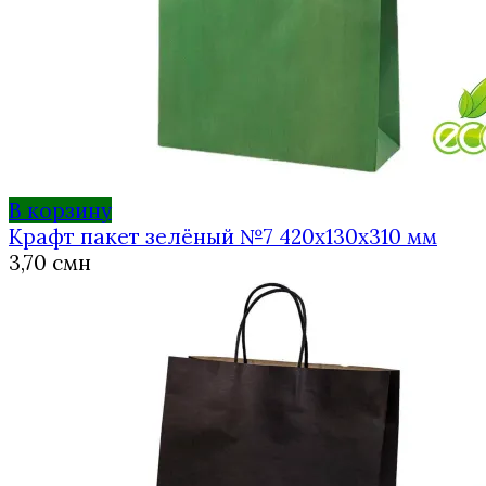
В корзину
Крафт пакет зелёный №7 420х130х310 мм
3,70
смн