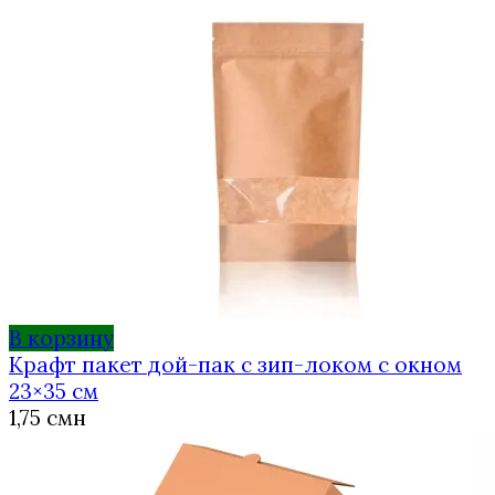
В корзину
Крафт пакет дой-пак с зип-локом с окном
23×35 см
1,75
смн