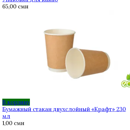
65,00
смн
В корзину
Бумажный стакан двухслойный «Крафт» 230
мл
1,00
смн