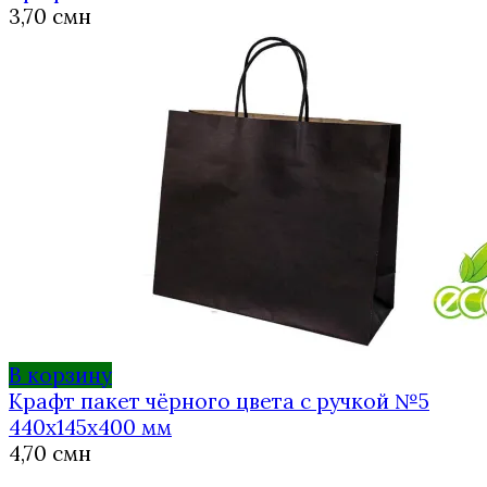
3,70
смн
В корзину
Крафт пакет чёрного цвета с ручкой №5
440х145х400 мм
4,70
смн