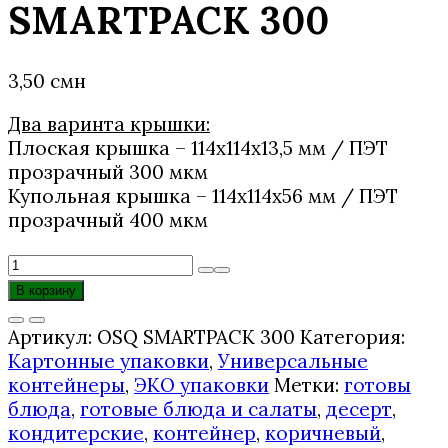
SMARTPACK 300
3,50
смн
Два варинта крышки:
Плоская крышка – 114х114х13,5 мм / ПЭТ
прозрачный 300 мкм
Купольная крышка – 114х114х56 мм / ПЭТ
прозрачный 400 мкм
Количество
товара
В корзину
КОНТЕЙНЕР
OSQ
Артикул:
OSQ SMARTPACK 300
Категория:
SMARTPACK
Картонные упаковки
,
Универсальные
300
контейнеры
,
ЭКО упаковки
Метки:
готовы
блюда
,
готовые блюда и салаты
,
десерт
,
кондитерские
,
контейнер
,
коричневый
,