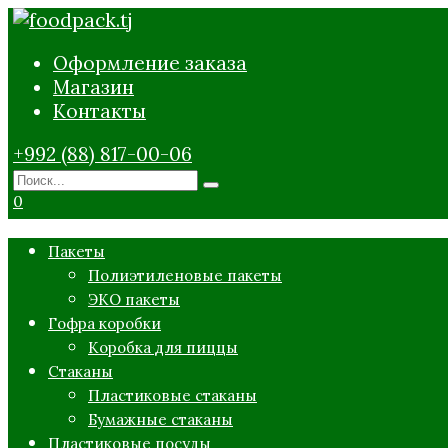
Перейти
к
Оформление заказа
содержанию
Магазин
Контакты
+992 (88) 817-00-06
Search
for:
0
Пакеты
Полиэтиленовые пакеты
ЭКО пакеты
Гофра коробки
Коробка для пиццы
Стаканы
Пластиковые стаканы
Бумажные стаканы
Пластиковые посуды