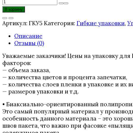
Количество
товара
В корзину
Упаковка
для
Артикул:
ГКУ5
Категория:
Гибкие упаковки
,
У
печенья
Описание
Отзывы (0)
Уважаемые заказчики! Цены на упаковку для 
факторов:
— объема заказа,
— количества цветов и процента запечатки,
— количества слоев пленки в упаковке и их в
— размеров упаковки и т.д.
• Биаксиально-ориентированный полипроп
Это самый популярный материал у производи
особенность данного материала – это хорош
швов пакета, что важно при фасовке «пылящи
содержимое пакета.