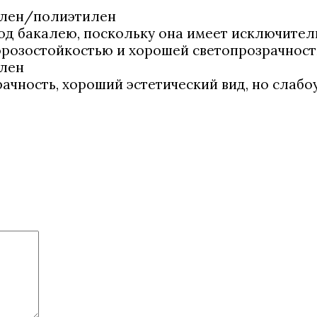
илен/полиэтилен
д бакалею, поскольку она имеет исключитель
розостойкостью и хорошей светопрозрачност
илен
чность, хороший эстетический вид, но слабоу