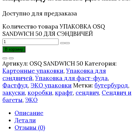
Доступно для предзаказа
Количество товара УПАКОВКА OSQ
SANDWICH 50 ДЛЯ СЭНДВИЧЕЙ
В корзину
Артикул:
OSQ SANDWICH 50
Категория:
Картонные упаковки
,
Упаковка для
сэндвичей
,
Упаковка для фаст-фуда
,
Фастфуд
,
ЭКО упаковки
Метки:
бутербурод
,
закуски
,
коробки
,
крафт
,
сендвич
,
Сендвич и
багеты
,
ЭКО
Описание
Детали
Отзывы (0)