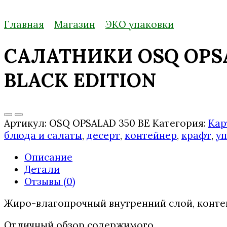
Главная
Магазин
ЭКО упаковки
САЛАТНИКИ OSQ OPS
BLACK EDITION
Артикул:
OSQ OPSALAD 350 BE
Категория:
Кар
блюда и салаты
,
десерт
,
контейнер
,
крафт
,
у
Описание
Детали
Отзывы (0)
Жиро-влагопрочный внутренний слой, конте
Отличный обзор содержимого