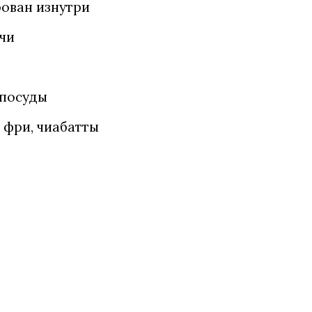
рован изнутри
чи
 посуды
 фри, чиабатты