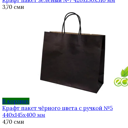
3,70
смн
В корзину
Крафт пакет чёрного цвета с ручкой №5
440х145х400 мм
4,70
смн