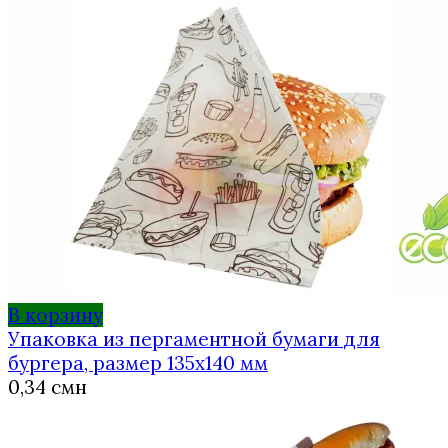
несколько
вариаций.
Опции
можно
выбрать
на
странице
товара.
В корзину
Упаковка из пергаментной бумаги для
бургера, размер 135х140 мм
0,34
смн