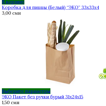
В корзину
Коробка для пиццы (Белый) “ЭКО” 33х33х4
3,00
смн
Этот
Выберите параметры
товар
ЭКО Пакет без ручки бурый 31х24х15
имеет
1,50
смн